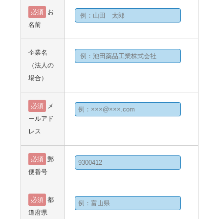
必須
お
名前
企業名
（法人の
場合）
必須
メ
ールアド
レス
必須
郵
便番号
必須
都
道府県