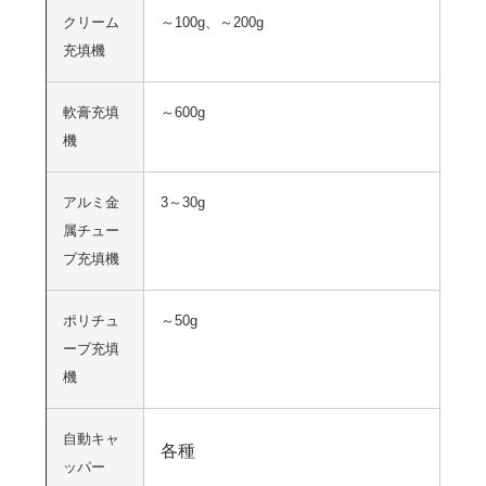
クリーム
～100g、～200g
充填機
軟膏充填
～600g
機
アルミ金
3～30g
属チュー
ブ充填機
ポリチュ
～50g
ーブ充填
機
自動キャ
各種
ッパー