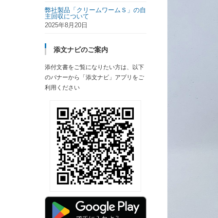
弊社製品「クリームワームＳ」の自
主回収について
2025年8月20日
添文ナビのご案内
添付文書をご覧になりたい方は、以下
のバナーから「添文ナビ」アプリをご
利用ください