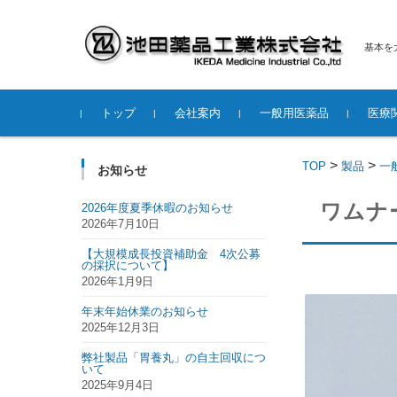
基本を
コンテンツに移動
トップ
会社案内
一般用医薬品
医療
経営理念
品質方針
製造設備
アクセス
>
>
TOP
製品
一
お知らせ
ワムナ
2026年度夏季休暇のお知らせ
2026年7月10日
【大規模成長投資補助金 4次公募
の採択について】
2026年1月9日
年末年始休業のお知らせ
2025年12月3日
弊社製品「胃養丸」の自主回収につ
いて
2025年9月4日