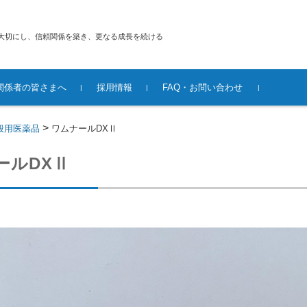
大切にし、信頼関係を築き、更なる成長を続ける
関係者の皆さまへ
採用情報
FAQ・お問い合わせ
先輩社員からのメッセージ
採用情報
FAQ
お問い合わせ
個人情報保護方針
>
般用医薬品
ワムナールDXⅡ
ールDXⅡ