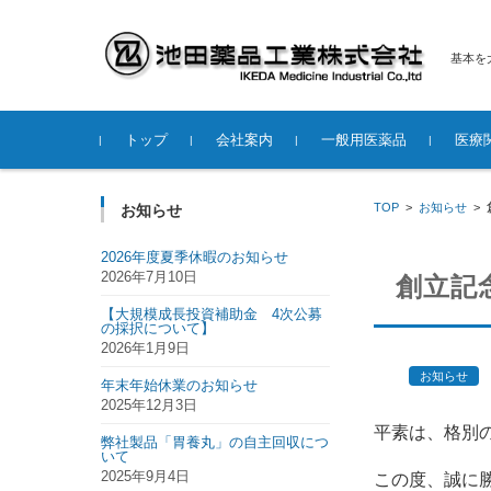
基本を
コンテンツに移動
トップ
会社案内
一般用医薬品
医療
経営理念
品質方針
製造設備
アクセス
TOP
>
お知らせ
>
お知らせ
2026年度夏季休暇のお知らせ
2026年7月10日
創立記
【大規模成長投資補助金 4次公募
の採択について】
2026年1月9日
お知らせ
年末年始休業のお知らせ
2025年12月3日
平素は、格別
弊社製品「胃養丸」の自主回収につ
いて
2025年9月4日
この度、誠に