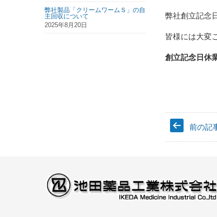
弊社製品「クリームワームＳ」の自
弊社創立記念
主回収について
2025年8月20日
皆様には大変
創立記念日休業
前の記